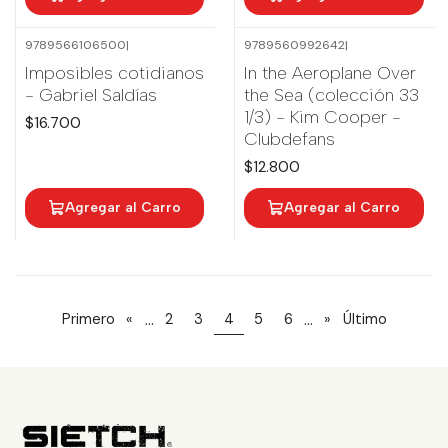
9789566106500
|
9789560992642
|
Imposibles cotidianos
In the Aeroplane Over
- Gabriel Saldías
the Sea (colección 33
1/3) - Kim Cooper -
$16.700
Clubdefans
$12.800
Agregar al Carro
Agregar al Carro
...
...
Primero
«
2
3
4
5
6
»
Último