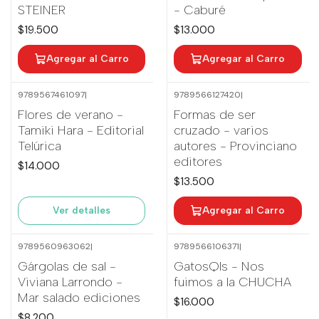
STEINER
- Caburé
$19.500
$13.000
Agregar al Carro
Agregar al Carro
9789567461097
|
9789566127420
|
No disponible
Flores de verano -
Formas de ser
Tamiki Hara - Editorial
cruzado - varios
Telúrica
autores - Provinciano
editores
$14.000
$13.500
Ver detalles
Agregar al Carro
9789560963062
|
9789566106371
|
Agotado
Gárgolas de sal -
GatosQls - Nos
Viviana Larrondo -
fuimos a la CHUCHA
Mar salado ediciones
$16.000
$8.200