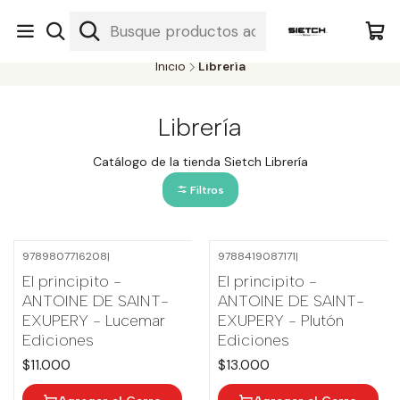
Nuestra librería - Serrano 317 local 3 - Limache.
#SomospartedelSietch
Inicio
Librería
Librería
Catálogo de la tienda Sietch Librería
Filtros
9789807716208
|
9788419087171
|
El principito -
El principito -
ANTOINE DE SAINT-
ANTOINE DE SAINT-
EXUPERY - Lucemar
EXUPERY - Plutón
Ediciones
Ediciones
$11.000
$13.000