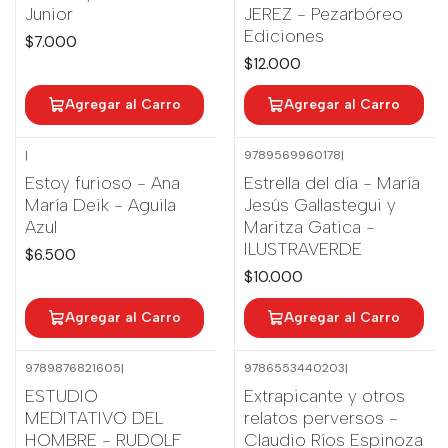
Junior
JEREZ - Pezarbóreo
Ediciones
$7.000
$12.000
Agregar al Carro
Agregar al Carro
|
9789569960178
|
Estoy furioso - Ana
Estrella del día - María
María Deik - Aguila
Jesús Gallastegui y
Azul
Maritza Gatica -
ILUSTRAVERDE
$6.500
$10.000
Agregar al Carro
Agregar al Carro
9789876821605
|
9786553440203
|
ESTUDIO
Extrapicante y otros
MEDITATIVO DEL
relatos perversos -
HOMBRE - RUDOLF
Claudio Ríos Espinoza