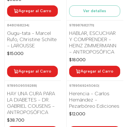
Agregar al Carro
Ver detalles
8480168234
|
9789876821711
|
Gugu-tata - Marcel
HABLAR, ESCUCHAR
Rufo, Christine Schilte
Y COMPRENDER -
- LAROUSSE
HEINZ ZIMMERMANN
- ANTROPOSÓFICA
$15.000
$18.000
Agregar al Carro
Agregar al Carro
9789509559288
|
9789569245060
|
HAY UNA CURA PARA
Herencia - Carlos
LA DIABETES - DR.
Hernández -
GABRIEL COUSENS -
Pezarbóreo Ediciones
ANTROPOSÓFICA
$12.000
$38.700