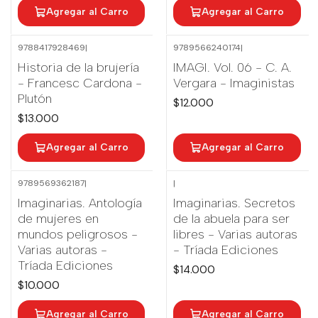
Agregar al Carro
Agregar al Carro
9788417928469
|
9789566240174
|
Nuevo
Historia de la brujería
IMAGI. Vol. 06 - C. A.
- Francesc Cardona -
Vergara - Imaginistas
Plutón
$12.000
$13.000
Agregar al Carro
Agregar al Carro
9789569362187
|
|
Imaginarias. Antología
Imaginarias. Secretos
de mujeres en
de la abuela para ser
mundos peligrosos -
libres - Varias autoras
Varias autoras -
- Tríada Ediciones
Tríada Ediciones
$14.000
$10.000
Agregar al Carro
Agregar al Carro