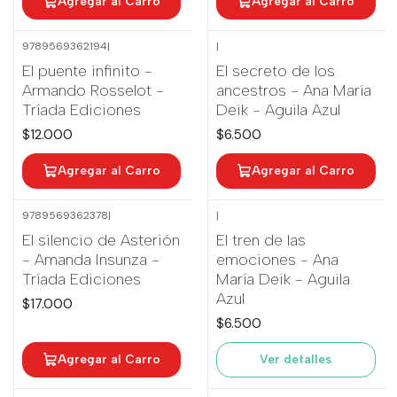
Agregar al Carro
Agregar al Carro
9789569362194
|
|
El puente infinito -
El secreto de los
Armando Rosselot -
ancestros - Ana María
Tríada Ediciones
Deik - Aguila Azul
$12.000
$6.500
Agregar al Carro
Agregar al Carro
9789569362378
|
|
Agotado
El silencio de Asterión
El tren de las
- Amanda Insunza -
emociones - Ana
Tríada Ediciones
María Deik - Aguila
Azul
$17.000
$6.500
Agregar al Carro
Ver detalles