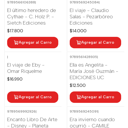
9789566106388
|
9789569245084
|
El último heredero de
El viaje - Claudio
Cythae - C. Holz P. -
Salas - Pezarbóreo
Sietch Ediciones
Ediciones
$17.800
$14.000
Agregar al Carro
Agregar al Carro
|
9789561428935
|
El viaje de Eby -
Ella es Angelita -
Omar Riquelme
María José Guzmán -
EDICIONES UC
$16.990
$12.500
Agregar al Carro
Agregar al Carro
9789569992926
|
9789569245091
|
Encanto Libro De Arte
Era invierno cuando
- Disney - Planeta
ocurrió - CAMILE