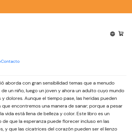
reo Ediciones
no cuando ocurrió -
EREZ - Pezarbóreo
o
Contacto
rió aborda con gran sensibilidad temas que a menudo
ia de un niño, luego un joven y ahora un adulto cuyo mundo
 y dolores. Aunque el tiempo pase, las heridas pueden
os que encontremos una manera de sanar; porque a pesar
a vida está llena de belleza y color. Este libro es un
de que la esperanza puede florecer incluso en las
es, y que las cicatrices del corazón pueden ser el lienzo