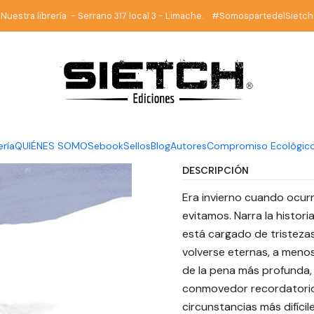
ía
Poesía
Era invierno cuando ocurrió - CAMILE JEREZ - Pezarbó
Nuestra librería - Serrano 317 local 3 - Limache. #SomospartedelSietch
|
Era invier
CAMILE J
Ediciones
ería
QUIÉNES SOMOS
ebook
Sellos
Blog
Autores
Compromiso Ecológic
DESCRIPCIÓN
Era invierno cuando ocur
evitamos. Narra la histor
está cargado de tristezas
volverse eternas, a men
de la pena más profunda, l
conmovedor recordatorio 
circunstancias más difícil