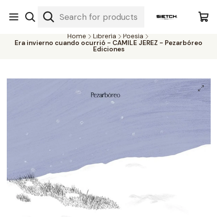
Nuestra librería - Serrano 317 local 3 - Limache.
#SomospartedelSietch
Home
Librería
Poesía
Era invierno cuando ocurrió - CAMILE JEREZ - Pezarbóreo
Ediciones