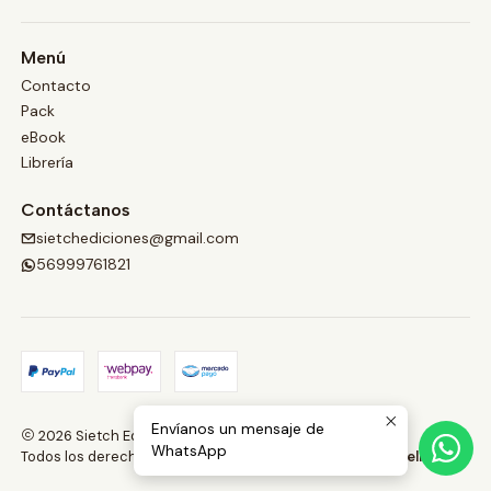
Menú
Contacto
Pack
eBook
Librería
Contáctanos
sietchediciones@gmail.com
56999761821
Envíanos un mensaje de
2026 Sietch Ediciones.
WhatsApp
Todos los derechos reservados.
Desarrollado por Jumpseller
.