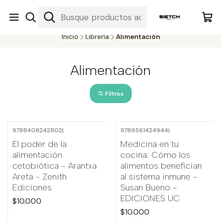
Nuestra librería - Serrano 317 local 3 - Limache.
#SomospartedelSietch
Inicio
Librería
Alimentación
Alimentación
Filtros
9788408242802
|
9789561424944
|
El poder de la
Medicina en tu
alimentación
cocina: Cómo los
cetobiótica - Arantxa
alimentos benefician
Areta - Zenith
al sistema inmune -
Ediciones
Susan Bueno -
EDICIONES UC
$10.000
$10.000