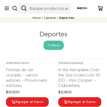
Nuestra librería - Serrano 317 local 3 - Limache.
#SomospartedelSietch
Inicio
Librería
Deportes
Deportes
Filtros
9789566127420
|
9789560992642
|
Formas de ser
In the Aeroplane Over
cruzado - varios
the Sea (colección 33
autores - Provinciano
1/3) - Kim Cooper -
editores
Clubdefans
$13.500
$12.800
Agregar al Carro
Agregar al Carro