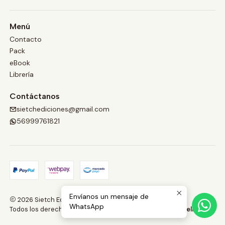
Menú
Contacto
Pack
eBook
Librería
Contáctanos
sietchediciones@gmail.com
56999761821
Envíanos un mensaje de
2026 Sietch Ediciones.
WhatsApp
Todos los derechos reservados.
Desarrollado por Jumpseller
.