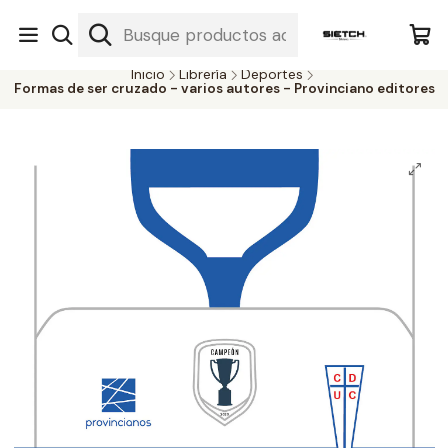
Nuestra librería - Serrano 317 local 3 - Limache.
#SomospartedelSietch
Inicio
Librería
Deportes
Formas de ser cruzado - varios autores - Provinciano editores