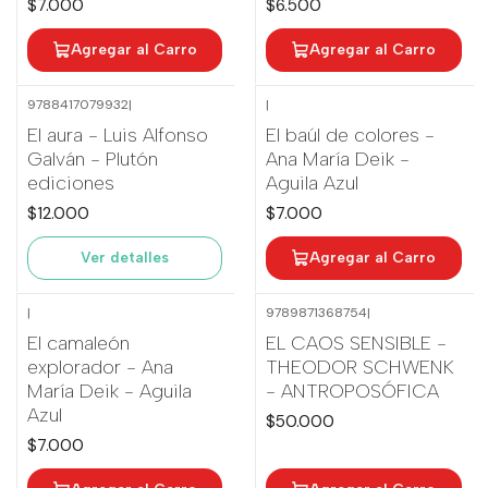
$7.000
$6.500
Agregar al Carro
Agregar al Carro
9788417079932
|
|
Agotado
El aura - Luis Alfonso
El baúl de colores -
Galván - Plutón
Ana María Deik -
ediciones
Aguila Azul
$12.000
$7.000
Ver detalles
Agregar al Carro
|
9789871368754
|
El camaleón
EL CAOS SENSIBLE -
explorador - Ana
THEODOR SCHWENK
María Deik - Aguila
- ANTROPOSÓFICA
Azul
$50.000
$7.000