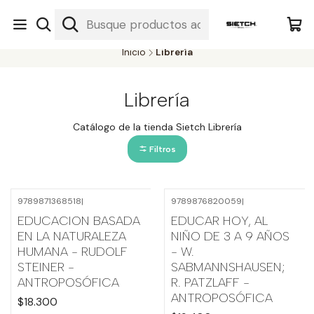
Nuestra librería - Serrano 317 local 3 - Limache.
#SomospartedelSietch
Inicio
Librería
Librería
Catálogo de la tienda Sietch Librería
Filtros
9789871368518
|
9789876820059
|
EDUCACION BASADA
EDUCAR HOY, AL
EN LA NATURALEZA
NIÑO DE 3 A 9 AÑOS
HUMANA - RUDOLF
- W.
STEINER -
SABMANNSHAUSEN;
ANTROPOSÓFICA
R. PATZLAFF -
ANTROPOSÓFICA
$18.300