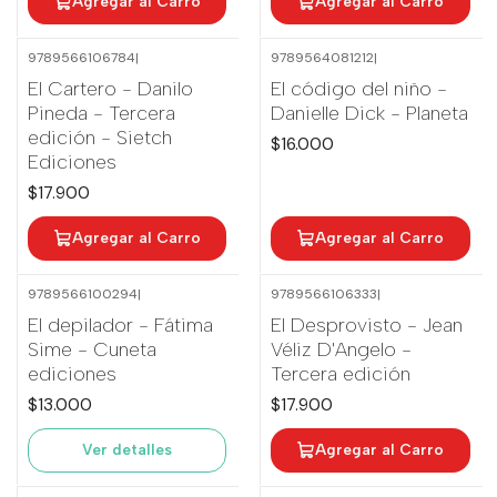
Agregar al Carro
Agregar al Carro
9789566106784
|
9789564081212
|
El Cartero - Danilo
El código del niño -
Pineda - Tercera
Danielle Dick - Planeta
edición - Sietch
$16.000
Ediciones
$17.900
Agregar al Carro
Agregar al Carro
9789566100294
|
9789566106333
|
Agotado
El depilador - Fátima
El Desprovisto - Jean
Sime - Cuneta
Véliz D'Angelo -
ediciones
Tercera edición
$13.000
$17.900
Ver detalles
Agregar al Carro