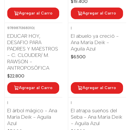
$19.400
Agregar al Carro
Agregar al Carro
9789871368310
|
|
EDUCAR HOY,
El abuelo ya creció -
DESAFIO PARA
Ana María Deik -
PADRES Y MAESTROS
Aguila Azul
- C. CLOUDER/ M.
$6.500
RAWSON -
ANTROPOSÓFICA
$22.800
Agregar al Carro
Agregar al Carro
|
|
El árbol mágico - Ana
El atrapa sueños del
María Deik - Aguila
Seba - Ana María Deik
Azul
- Aguila Azul