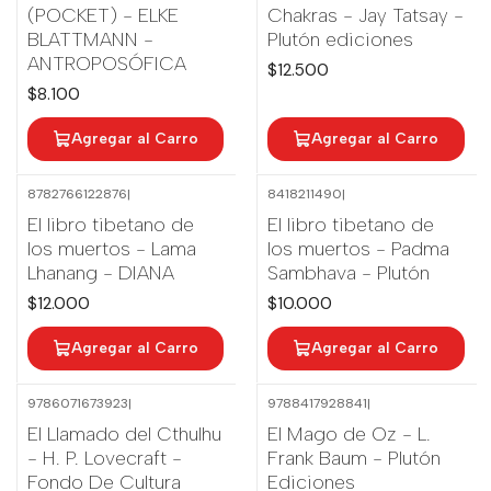
(POCKET) - ELKE
Chakras - Jay Tatsay -
BLATTMANN -
Plutón ediciones
ANTROPOSÓFICA
$12.500
$8.100
Agregar al Carro
Agregar al Carro
8782766122876
|
8418211490
|
Nuevo
El libro tibetano de
El libro tibetano de
los muertos - Lama
los muertos - Padma
Lhanang - DIANA
Sambhava - Plutón
$12.000
$10.000
Agregar al Carro
Agregar al Carro
9786071673923
|
9788417928841
|
El Llamado del Cthulhu
El Mago de Oz - L.
- H. P. Lovecraft -
Frank Baum - Plutón
Fondo De Cultura
Ediciones