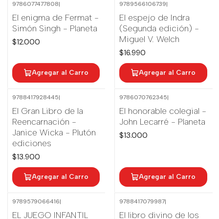
9786077477808
|
9789566106739
|
El enigma de Fermat -
El espejo de Indra
Simón Singh - Planeta
(Segunda edición) -
Miguel V. Welch
$12.000
$16.990
Agregar al Carro
Agregar al Carro
9788417928445
|
9786070762345
|
El Gran Libro de la
El honorable colegial -
Reencarnación -
John Lecarré - Planeta
Janice Wicka - Plutón
$13.000
ediciones
$13.900
Agregar al Carro
Agregar al Carro
9789579066416
|
9788417079987
|
EL JUEGO INFANTIL
El libro divino de los