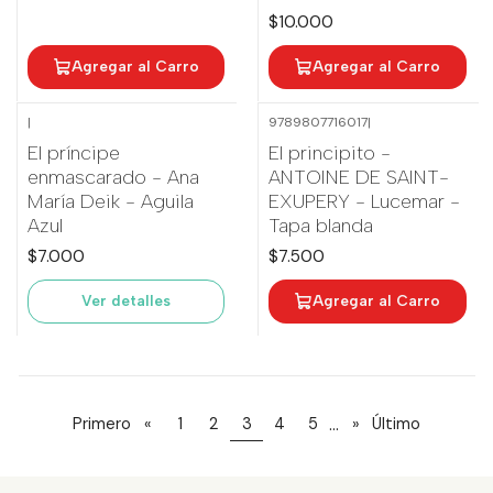
$10.000
Agregar al Carro
Agregar al Carro
|
9789807716017
|
Nuevo
Agotado
El príncipe
El principito -
enmascarado - Ana
ANTOINE DE SAINT-
María Deik - Aguila
EXUPERY - Lucemar -
Azul
Tapa blanda
$7.000
$7.500
Ver detalles
Agregar al Carro
...
Primero
«
1
2
3
4
5
»
Último