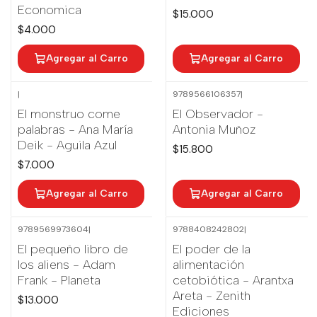
Economica
$15.000
$4.000
Agregar al Carro
Agregar al Carro
|
9789566106357
|
El monstruo come
El Observador -
palabras - Ana María
Antonia Muñoz
Deik - Aguila Azul
$15.800
$7.000
Agregar al Carro
Agregar al Carro
9789569973604
|
9788408242802
|
El pequeño libro de
El poder de la
los aliens - Adam
alimentación
Frank - Planeta
cetobiótica - Arantxa
Areta - Zenith
$13.000
Ediciones