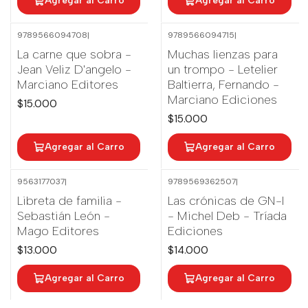
Agregar al Carro
Agregar al Carro
9789566094708
|
9789566094715
|
La carne que sobra -
Muchas lienzas para
Jean Veliz D'angelo -
un trompo - Letelier
Marciano Editores
Baltierra, Fernando -
Marciano Ediciones
$15.000
$15.000
Agregar al Carro
Agregar al Carro
9563177037
|
9789569362507
|
Libreta de familia -
Las crónicas de GN-I
Sebastián León -
- Michel Deb - Tríada
Mago Editores
Ediciones
$13.000
$14.000
Agregar al Carro
Agregar al Carro