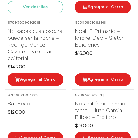
Ver detalles
Agregar al Carro
9789560969286
|
9789566106296
|
No sabes cuán oscura
Noah El Primario -
puede ser la noche -
Michel Deb - Sietch
Rodrigo Muñoz
Ediciones
Cazaux - Visceras
$16.000
editorial
$14.700
Agregar al Carro
Agregar al Carro
9789564064222
|
9789569623141
|
Ball Head
Nos habíamos amado
tanto - Juan García
$12.000
Bilbao - Prolibro
$19.000