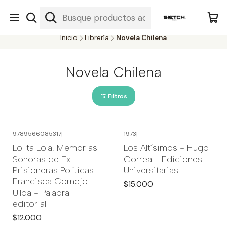
Nuestra librería - Serrano 317 local 3 - Limache.
#SomospartedelSietch
Inicio
Librería
Novela Chilena
Novela Chilena
Filtros
9789566085317
|
1973
|
Agotado
Lolita Lola. Memorias
Los Altísimos - Hugo
Sonoras de Ex
Correa - Ediciones
Prisioneras Políticas -
Universitarias
Francisca Cornejo
$15.000
Ulloa - Palabra
editorial
$12.000