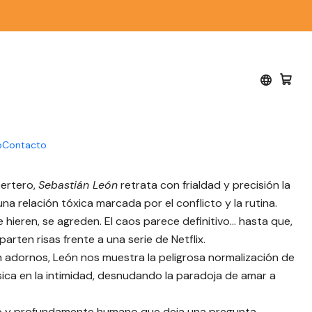
 Editores
 familia - Sebastián
go Editores
o
Contacto
certero,
Sebastián León
retrata con frialdad y precisión la
na relación tóxica marcada por el conflicto y la rutina.
e hieren, se agreden. El caos parece definitivo… hasta que,
rten risas frente a una serie de Netflix.
in adornos, León nos muestra la peligrosa normalización de
ísica en la intimidad, desnudando la paradoja de amar a
o y profundamente humano que deja una pregunta