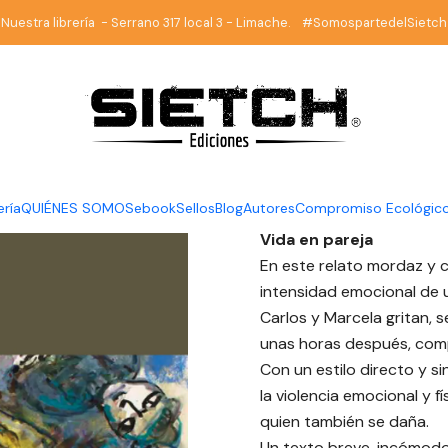
brería
Novela Chilena
Libreta de familia - Sebastián León - Mago
Nuestra librería - Serrano 317 local 3 - Limache. #SomospartedelSietch
|
Libreta de
León - Ma
DESCRIPCIÓN
ería
QUIÉNES SOMOS
ebook
Sellos
Blog
Autores
Compromiso Ecológic
Vida en pareja
En este relato mordaz y 
intensidad emocional de u
Carlos y Marcela gritan, s
unas horas después, compa
Con un estilo directo y s
la violencia emocional y f
quien también se daña.
Un texto breve, incómod