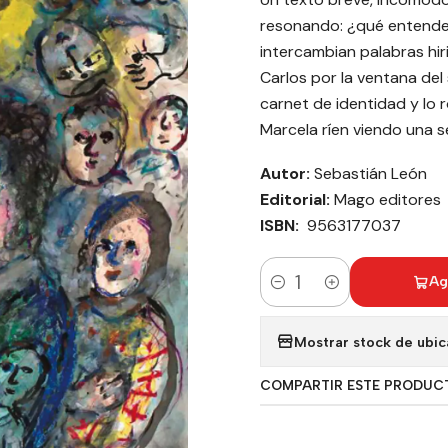
resonando: ¿qué entendem
intercambian palabras hiri
Carlos por la ventana del
carnet de identidad y lo
Marcela ríen viendo una se
Autor:
Sebastián León
Editorial:
Mago editores
ISBN:
9563177037
Ag
Cantidad
Mostrar stock de ubic
COMPARTIR ESTE PRODUC