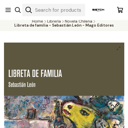
Nuestra librería - Serrano 317 local 3 - Limache.
#SomospartedelSietch
Home
Librería
Novela Chilena
Libreta de familia - Sebastián León - Mago Editores