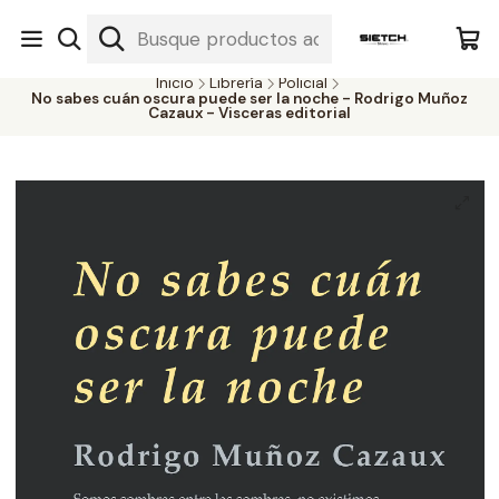
Nuestra librería - Serrano 317 local 3 - Limache.
#SomospartedelSietch
Inicio
Librería
Policial
No sabes cuán oscura puede ser la noche - Rodrigo Muñoz
Cazaux - Visceras editorial