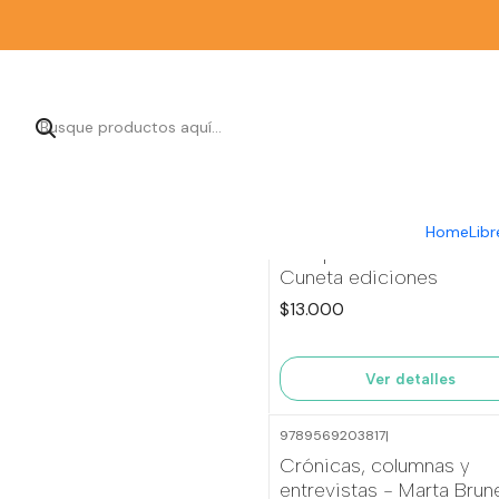
9789566100294
|
Home
Libr
Agotado
El depilador - Fátima Si
Cuneta ediciones
$13.000
Ver detalles
9789569203817
|
Crónicas, columnas y
entrevistas - Marta Brun