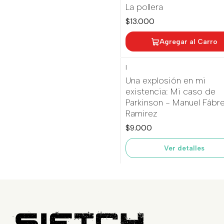
La pollera
$13.000
Agregar al Carro
|
Agotado
Una explosión en mi
existencia: Mi caso de
Parkinson - Manuel Fábr
Ramirez
$9.000
Ver detalles