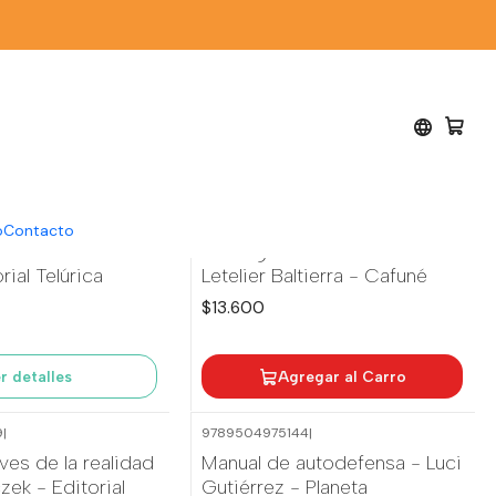
7
|
9789569951459
|
o
Contacto
e
erano - Tamiki
Santiago 1973 - Fernando
rial Telúrica
Letelier Baltierra - Cafuné
$13.600
r detalles
Agregar al Carro
9
|
9789504975144
|
ves de la realidad
Manual de autodefensa - Luci
zek - Editorial
Gutiérrez - Planeta