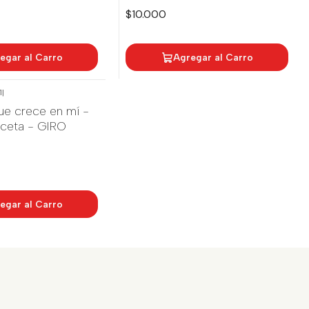
$10.000
egar al Carro
Agregar al Carro
1
|
que crece en mí -
aceta - GIRO
egar al Carro