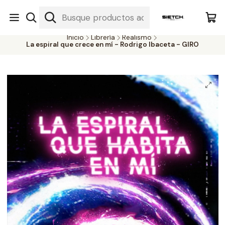
Nuestra librería - Serrano 317 local 3 - Limache.
#SomospartedelSietch
Inicio
Librería
Realismo
La espiral que crece en mí - Rodrigo Ibaceta - GIRO