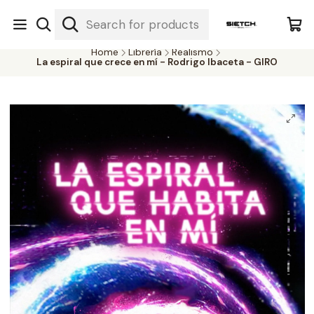
Nuestra librería - Serrano 317 local 3 - Limache.
#SomospartedelSietch
Home
Librería
Realismo
La espiral que crece en mí - Rodrigo Ibaceta - GIRO