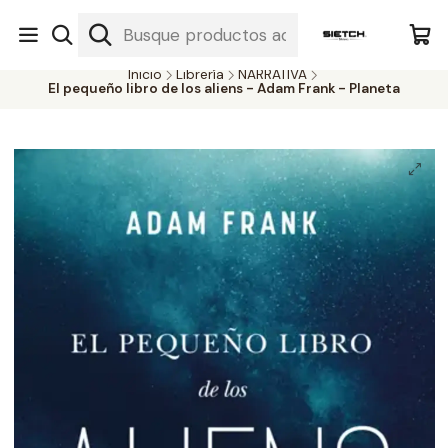
Nuestra librería - Serrano 317 local 3 - Limache.
#SomospartedelSietch
Inicio
Librería
NARRATIVA
El pequeño libro de los aliens - Adam Frank - Planeta