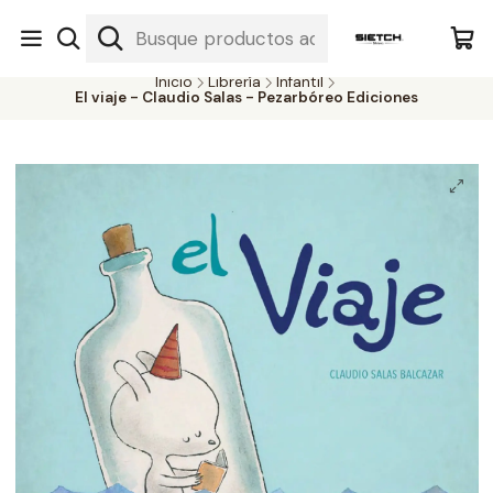
Nuestra librería - Serrano 317 local 3 - Limache.
#SomospartedelSietch
Inicio
Librería
Infantil
El viaje - Claudio Salas - Pezarbóreo Ediciones