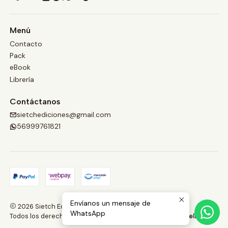
Menú
Contacto
Pack
eBook
Librería
Contáctanos
sietchediciones@gmail.com
56999761821
Envíanos un mensaje de
2026 Sietch Ediciones.
WhatsApp
Todos los derechos reservados.
Desarrollado por Jumpseller
.