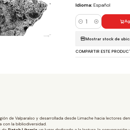
Idioma:
Español
Ag
Cantidad
Mostrar stock de ubic
COMPARTIR ESTE PRODUC
gión de Valparaíso y desarrollada desde Limache hacia lectores dentr
 con la bibliodiversidad.
és de
Sietch Librería
, un lugar dedicado a la lectura, la conversación 