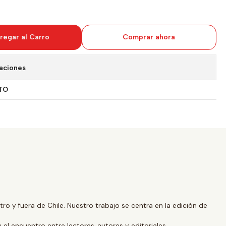
regar al Carro
Comprar ahora
aciones
TO
o y fuera de Chile. Nuestro trabajo se centra en la edición de
y el encuentro entre lectores, autores y editoriales