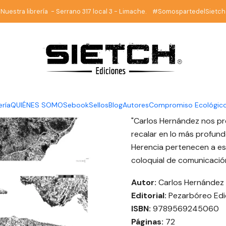
Librería
Poesía
Herencia - Carlos Hernández - Pezarbóreo Edi
Nuestra librería - Serrano 317 local 3 - Limache. #SomospartedelSietch
|
Herencia 
Pezarbóre
DESCRIPCIÓN
ería
QUIÉNES SOMOS
ebook
Sellos
Blog
Autores
Compromiso Ecológic
"Carlos Hernández nos pr
recalar en lo más profund
Herencia pertenecen a es
coloquial de comunicación
Autor:
Carlos Hernández
Editorial:
Pezarbóreo Edi
ISBN:
9789569245060
Páginas:
72