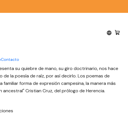
ciones
- Carlos Hernández -
o Ediciones
o
Contacto
esenta su quiebre de mano, su giro doctrinario, nos hace
o de la poesía de raíz, por así decirlo. Los poemas de
a familiar forma de expresión campesina, la manera más
 ancestral" Cristian Cruz, del prólogo de Herencia.
ciones