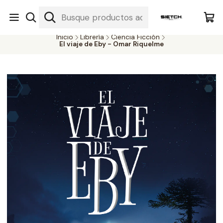
Nuestra librería - Serrano 317 local 3 - Limache.
#SomospartedelSietch
Inicio
Librería
Ciencia Ficción
El viaje de Eby - Omar Riquelme