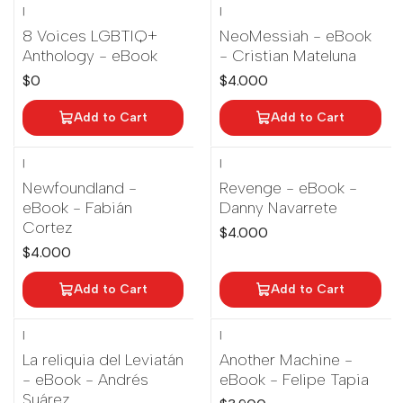
|
|
8 Voices LGBTIQ+
NeoMessiah - eBook
Anthology - eBook
- Cristian Mateluna
$0
$4.000
Add to Cart
Add to Cart
|
|
Newfoundland -
Revenge - eBook -
eBook - Fabián
Danny Navarrete
Cortez
$4.000
$4.000
Add to Cart
Add to Cart
|
|
La reliquia del Leviatán
Another Machine -
- eBook - Andrés
eBook - Felipe Tapia
Suárez