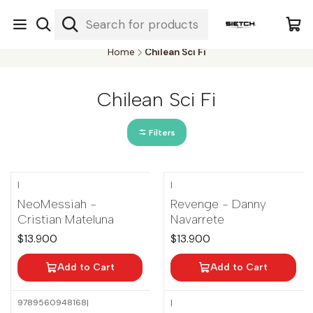
Nuestra librería - Serrano 317 local 3 - Limache.
#SomospartedelSietch
Home
Chilean Sci Fi
Chilean Sci Fi
Filters
|
|
NeoMessiah -
Revenge - Danny
Cristian Mateluna
Navarrete
$13.900
$13.900
Add to Cart
Add to Cart
9789560948168
|
|