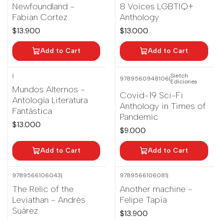
Newfoundland -
8 Voices LGBTIQ+
Fabian Cortez
Anthology
$13.900
$13.000
Add to Cart
Add to Cart
|
Sietch
9789560948106
|
Ediciones
Mundos Alternos -
Covid-19 Sci-Fi
Antología Literatura
Anthology in Times of
Fantástica
Pandemic
$13.000
$9.000
Add to Cart
Add to Cart
9789566106043
|
9789566106081
|
The Relic of the
Another machine -
Leviathan - Andrés
Felipe Tapia
Suárez
$13.900