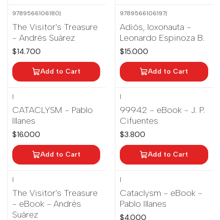
9789566106180
|
9789566106197
|
The Visitor's Treasure
Adiós, loxonauta -
- Andrés Suárez
Leonardo Espinoza B.
$14.700
$15.000
Add to Cart
Add to Cart
|
|
CATACLYSM - Pablo
99942 - eBook - J. P.
Illanes
Cifuentes
$16.000
$3.800
Add to Cart
Add to Cart
|
|
The Visitor's Treasure
Cataclysm - eBook -
- eBook - Andrés
Pablo Illanes
Suárez
$4.000