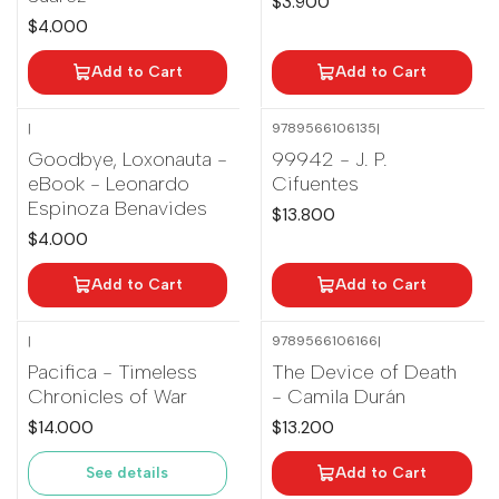
$3.900
$4.000
Add to Cart
Add to Cart
|
9789566106135
|
Goodbye, Loxonauta -
99942 - J. P.
eBook - Leonardo
Cifuentes
Espinoza Benavides
$13.800
$4.000
Add to Cart
Add to Cart
|
9789566106166
|
Out of stock
Pacifica - Timeless
The Device of Death
Chronicles of War
- Camila Durán
$14.000
$13.200
See details
Add to Cart