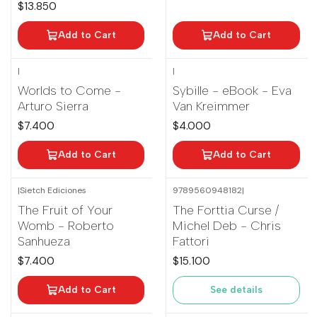
$13.850
Add to Cart
Add to Cart
|
|
Worlds to Come -
Sybille - eBook - Eva
Arturo Sierra
Van Kreimmer
$7.400
$4.000
Add to Cart
Add to Cart
|
Sietch Ediciones
9789560948182
|
Out of stock
The Fruit of Your
The Forttia Curse /
Womb - Roberto
Michel Deb - Chris
Sanhueza
Fattori
$7.400
$15.100
Add to Cart
See details