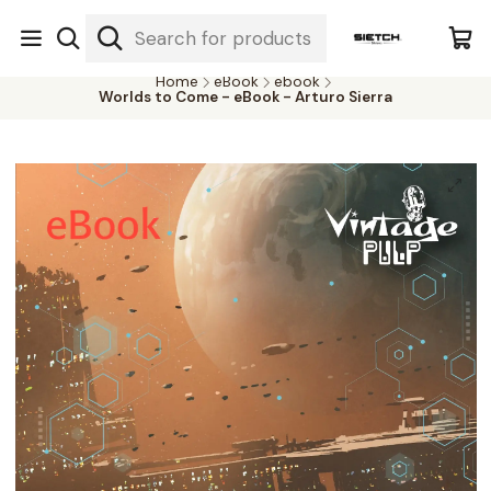
Nuestra librería - Serrano 317 local 3 - Limache.
#SomospartedelSietch
Home
eBook
ebook
Worlds to Come - eBook - Arturo Sierra