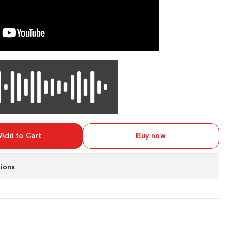
Add to Cart
Buy now
ions