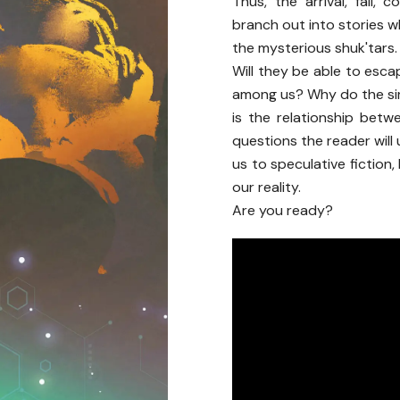
Thus, the arrival, fall
branch out into stories 
the mysterious shuk'tars.
Will they be able to esc
among us? Why do the si
is the relationship bet
questions the reader will
us to speculative fiction,
our reality.
Are you ready?