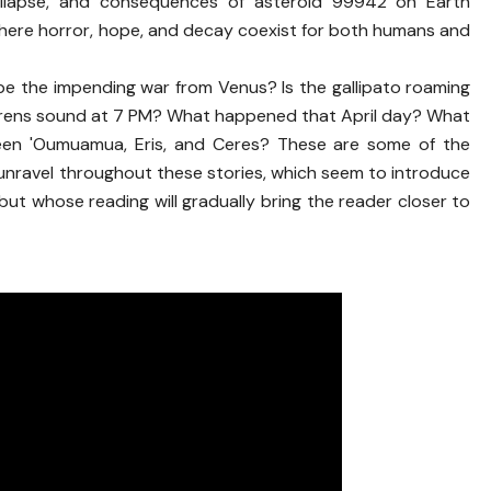
, collapse, and consequences of asteroid 99942 on Earth
where horror, hope, and decay coexist for both humans and
ape the impending war from Venus? Is the gallipato roaming
rens sound at 7 PM? What happened that April day? What
ween 'Oumuamua, Eris, and Ceres? These are some of the
 unravel throughout these stories, which seem to introduce
 but whose reading will gradually bring the reader closer to