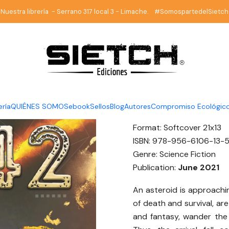
Home
Librería
Ciencia Ficción
99942 - J. P. Cifuentes
Nuestra librería - Serrano 317 local 3 - Limache. #SomospartedelSietch
|
99942 - J.
DESCRIPTION
Author:
JP Cifuentes
ería
QUIÉNES SOMOS
ebook
Sellos
Blog
Autores
Compromiso Ecológic
Pages:
101
Format: Softcover 21x13
ISBN: 978-956-6106-13-
Genre: Science Fiction
Publication:
June 2021
An asteroid is approachi
of death and survival, are 
and fantasy, wander the 