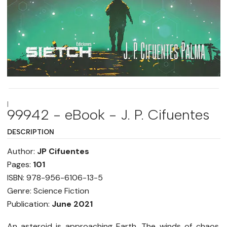
|
99942 - eBook - J. P. Cifuentes
DESCRIPTION
Author:
JP Cifuentes
Pages:
101
ISBN: 978-956-6106-13-5
Genre: Science Fiction
Publication:
June 2021
An asteroid is approaching Earth. The winds of chaos,