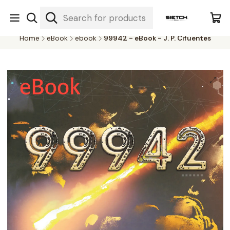
Nuestra librería - Serrano 317 local 3 - Limache.
#SomospartedelSietch
Home
eBook
ebook
99942 - eBook - J. P. Cifuentes