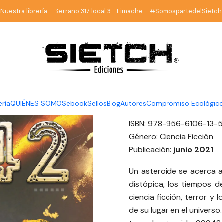
Inicio
eBook
ebook
99942 - eBook - J. P. Cifuentes
Nuestra librería - Serrano 317 local 3 - Limache. #SomospartedelSietch
|
99942 - eB
DESCRIPCIÓN
Autor:
J. P. Cifuentes
ería
QUIÉNES SOMOS
ebook
Sellos
Blog
Autores
Compromiso Ecológic
Páginas:
101
ISBN: 978-956-6106-13-
Género: Ciencia Ficción
Publicación:
junio 2021
Un asteroide se acerca a l
distópica, los tiempos d
ciencia ficción, terror y
de su lugar en el universo.