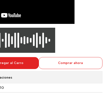
regar al Carro
Comprar ahora
aciones
TO