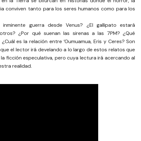
en la Tierra se bifurcan en historias donde el horror, la
ia conviven tanto para los seres humanos como para los
 inminente guerra desde Venus? ¿El gallipato estará
otros? ¿Por qué suenan las sirenas a las 7PM? ¿Qué
? ¿Cuál es la relación entre ‘Oumuamua, Eris y Ceres? Son
que el lector irá develando a lo largo de estos relatos que
la ficción especulativa, pero cuya lectura irá acercando al
stra realidad.