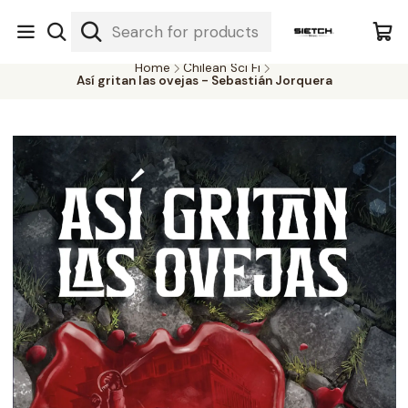
Nuestra librería - Serrano 317 local 3 - Limache.
#SomospartedelSietch
Home
Chilean Sci Fi
Así gritan las ovejas - Sebastián Jorquera