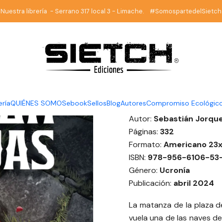
Inicio
Sci Fi Chilena
Así gritan las ovejas - Sebastián Jorquera
Nuestra librería - Serrano 317 local 3 - Limache. #SomospartedelSietch
|
Así gritan
Jorquera
DESCRIPCIÓN
ería
QUIÉNES SOMOS
ebook
Sellos
Blog
Autores
Compromiso Ecológic
Autor:
Sebastián Jorqu
Páginas:
332
Formato:
Americano 23x
ISBN:
978-956-6106-53-
Género:
Ucronía
Publicación:
abril 2024
La matanza de la plaza de
vuela una de las naves del