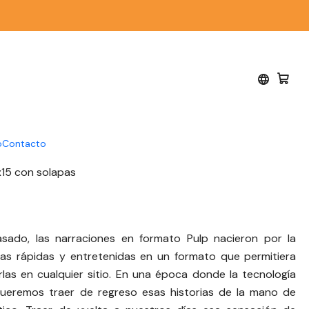
lp - Pack 1
Michel Deb - Roberto Sanhueza - Arturo Sierra -
o
Contacto
avides
x15 con solapas
sado, las narraciones en formato Pulp nacieron por la
ias rápidas y entretenidas en un formato que permitiera
arlas en cualquier sitio. En una época donde la tecnología
queremos traer de regreso esas historias de la mano de