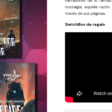
narradores de lo fantás
nostalgia, aquella razón
través de sus páginas.
SietchBox de regalo