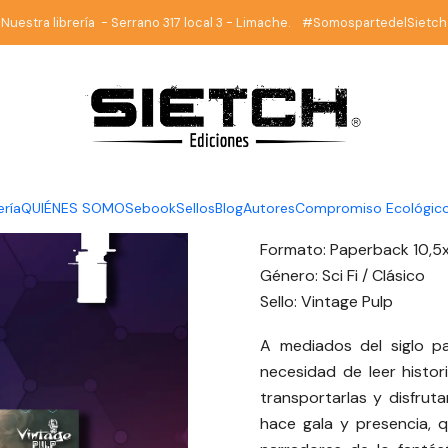
Inicio
Vintage Pulp
Colección POCKET
Vintage Pulp - Pack 1
Nuestra librería - Serrano 317 local 3 - Limache. #SomospartedelSietch
|
Vintage Pu
DESCRIPCIÓN
Autores:
Ralph Barby - 
ería
QUIÉNES SOMOS
ebook
Sellos
Blog
Autores
Compromiso Ecológic
Leonardo Espinoza Ben
Formato: Paperback 10,5
Género: Sci Fi / Clásico
Sello: Vintage Pulp
A mediados del siglo pa
necesidad de leer histor
transportarlas y disfrut
hace gala y presencia, 