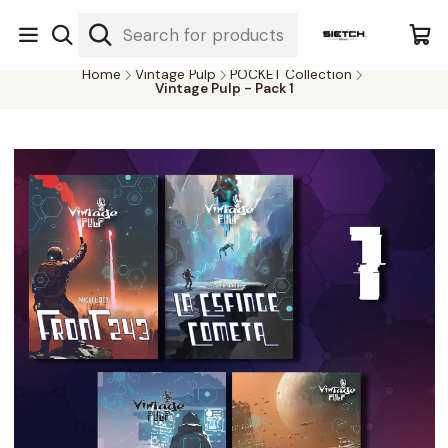
Nuestra librería - Serrano 317 local 3 - Limache.
#SomospartedelSietch
Home
Vintage Pulp
POCKET Collection
Vintage Pulp - Pack 1