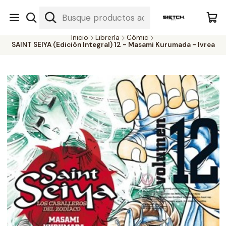
Nuestra librería - Serrano 317 local 3 - Limache.
#SomospartedelSietch
Inicio
Librería
Cómic
SAINT SEIYA (Edición Integral) 12 - Masami Kurumada - Ivrea