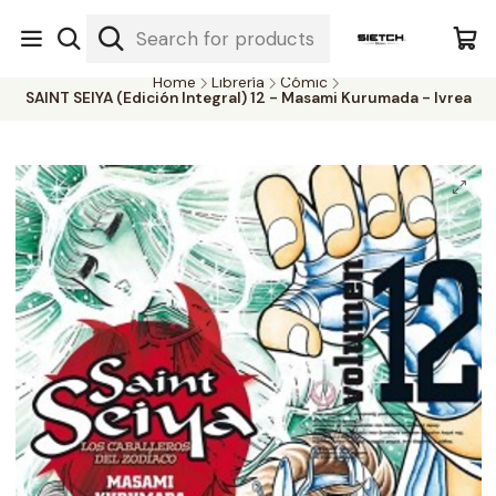
Nuestra librería - Serrano 317 local 3 - Limache.
#SomospartedelSietch
Home
Librería
Cómic
SAINT SEIYA (Edición Integral) 12 - Masami Kurumada - Ivrea