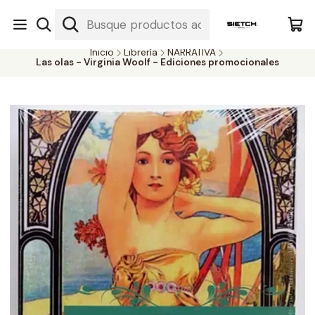
Nuestra librería - Serrano 317 local 3 - Limache.
#SomospartedelSietch
Inicio
Librería
NARRATIVA
Las olas - Virginia Woolf - Ediciones promocionales