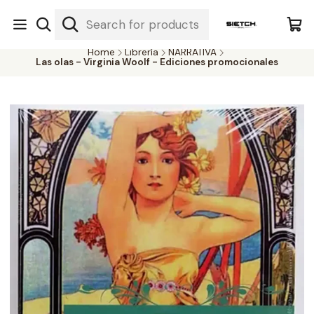
Nuestra librería - Serrano 317 local 3 - Limache.
#SomospartedelSietch
Home
Librería
NARRATIVA
Las olas - Virginia Woolf - Ediciones promocionales