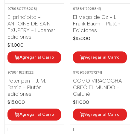
9789807716208
|
9788417928841
|
El principito -
El Mago de Oz - L.
ANTOINE DE SAINT-
Frank Baum - Plutón
EXUPERY - Lucemar
Ediciones
Ediciones
$15.000
$11.000
Agregar al Carro
Agregar al Carro
9788418211522
|
9789568757274
|
Peter pan - J. M.
COMO VIRACOCHA
Barrie - Plutón
CREÓ EL MUNDO -
ediciones
Cafuné
$15.000
$11.000
Agregar al Carro
Agregar al Carro
|
|