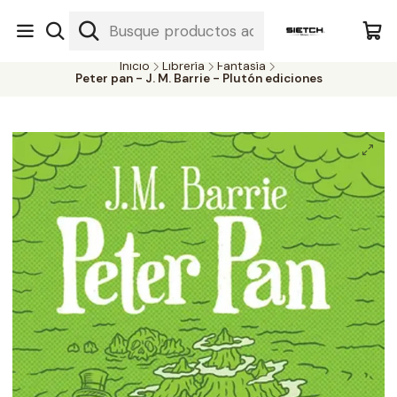
Nuestra librería - Serrano 317 local 3 - Limache.
#SomospartedelSietch
Inicio
Librería
Fantasía
Peter pan - J. M. Barrie - Plutón ediciones