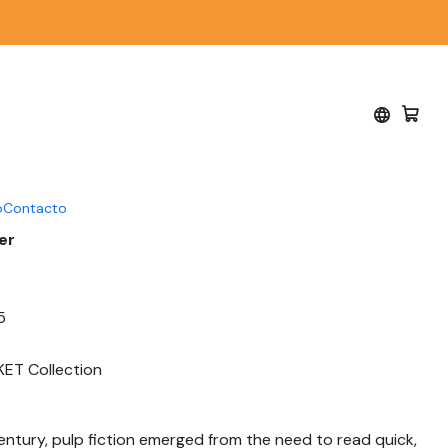
an Kreimmer
 Killer - Ebook - Eva
mmer
o
Contacto
er
5
KET Collection
century, pulp fiction emerged from the need to read quick,