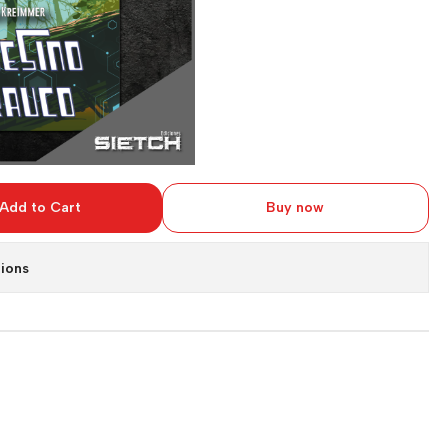
Add to Cart
Buy now
ions