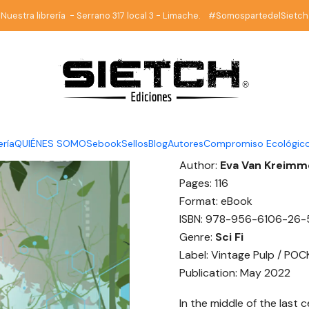
ntage Pulp
POCKET Collection
The Trauco Killer - Ebook - Eva V
Nuestra librería - Serrano 317 local 3 - Limache. #SomospartedelSietch
|
The Trauco
Van Krei
DESCRIPTION
ería
QUIÉNES SOMOS
ebook
Sellos
Blog
Autores
Compromiso Ecológic
Author:
Eva Van Kreimm
Pages: 116
Format: eBook
ISBN: 978-956-6106-26-
Genre:
Sci Fi
Label: Vintage Pulp / POC
Publication: May 2022
In the middle of the last 