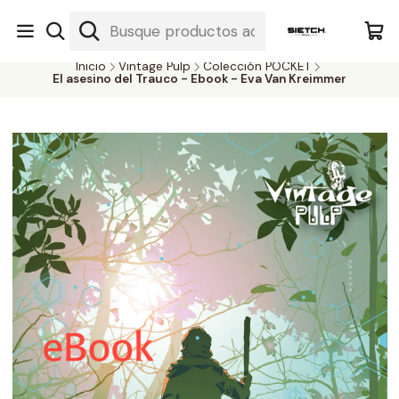
Nuestra librería - Serrano 317 local 3 - Limache.
#SomospartedelSietch
Inicio
Vintage Pulp
Colección POCKET
El asesino del Trauco - Ebook - Eva Van Kreimmer