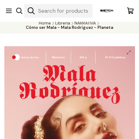
Nuestra librería - Serrano 317 local 3 - Limache.
#SomospartedelSietch
Home
Librería
NARRATIVA
Cómo ser Mala - Mala Rodríguez - Planeta