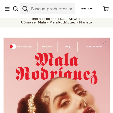
Nuestra librería - Serrano 317 local 3 - Limache.
#SomospartedelSietch
Inicio
Librería
NARRATIVA
Cómo ser Mala - Mala Rodríguez - Planeta