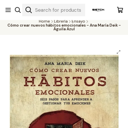
Nuestra librería - Serrano 317 local 3 - Limache.
#SomospartedelSietch
Home
Librería
Ensayo
Cómo crear nuevos hábitos emocionales - Ana María Deik -
Águila Azul