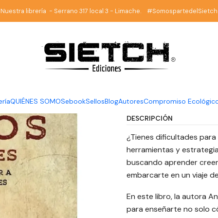
Ensayo
Cómo crear nuevos hábitos emocionales - Ana María Dei
Nuestra librería - Serrano 317 local 3 - Limache. #SomospartedelSietch
|
Cómo crea
emocional
Águila Azu
ería
QUIÉNES SOMOS
ebook
Sellos
Blog
Autores
Compromiso Ecológic
DESCRIPCIÓN
¿Tienes dificultades para
herramientas y estrategi
buscando aprender creen
embarcarte en un viaje d
En este libro, la autora 
para enseñarte no solo c