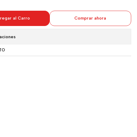
regar al Carro
Comprar ahora
aciones
TO