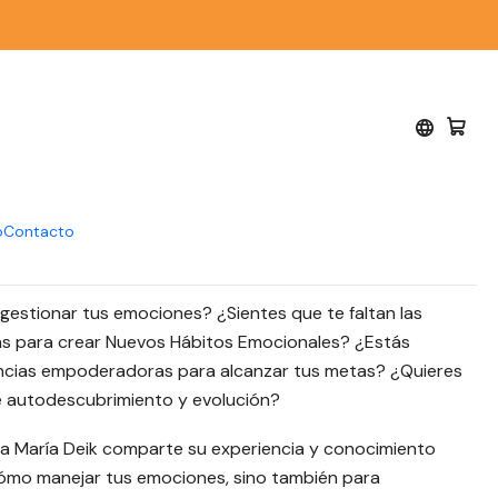
k - Águila Azul
r nuevos hábitos
es - Ana María Deik -
l
o
Contacto
 gestionar tus emociones? ¿Sientes que te faltan las
as para crear Nuevos Hábitos Emocionales? ¿Estás
cias empoderadoras para alcanzar tus metas? ¿Quieres
e autodescubrimiento y evolución?
Ana María Deik comparte su experiencia y conocimiento
ómo manejar tus emociones, sino también para