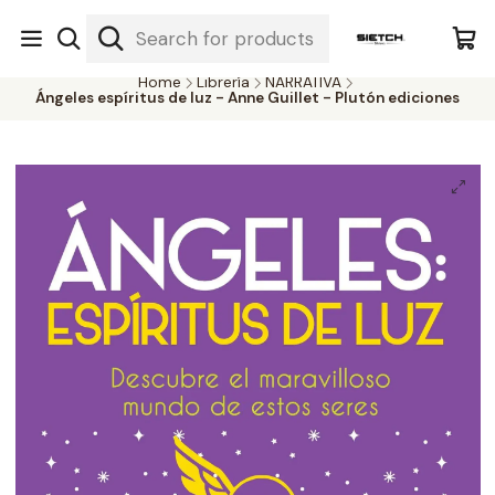
Nuestra librería - Serrano 317 local 3 - Limache.
#SomospartedelSietch
Home
Librería
NARRATIVA
Ángeles espíritus de luz - Anne Guillet - Plutón ediciones