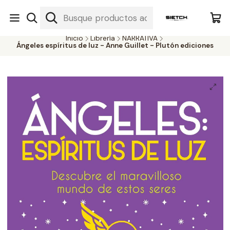
Nuestra librería - Serrano 317 local 3 - Limache.
#SomospartedelSietch
Inicio
Librería
NARRATIVA
Ángeles espíritus de luz - Anne Guillet - Plutón ediciones