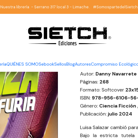
Inicio
Sci Fi Chilena
Venganza Furia - Danny Navarrete
Nuestra librería - Serrano 317 local 3 - Limache. #SomospartedelSietch
|
Venganza 
Navarrete
DESCRIPCIÓN
ería
QUIÉNES SOMOS
ebook
Sellos
Blog
Autores
Compromiso Ecológic
Autor:
Danny 
Páginas:
268
Formato: Softcover
23x1
ISBN:
978-956-6106-56
Género:
Ciencia Ficción 
Publicación:
julio 2024
Luisa Salazar cambió para
Bajo la estricta tutel