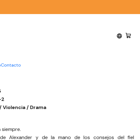
Furia - Danny
o
Contacto
Navarrete
5
-2
/ Violencia / Drama
 siempre.
a de Alexander y de la mano de los consejos del fiel