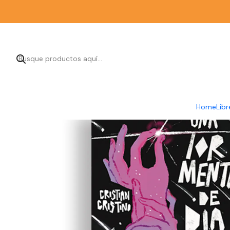
Inic
Home
Libr