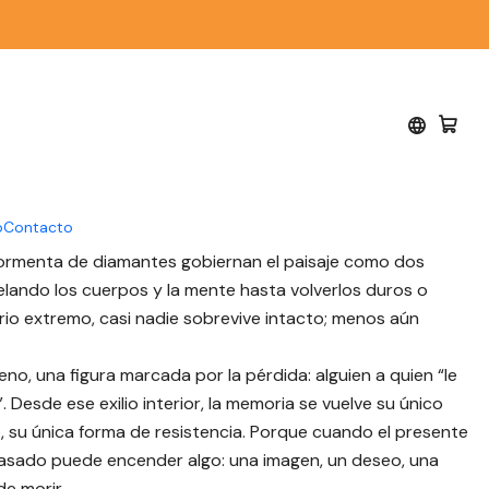
stas
nta de diamantes -
s
o
Contacto
 tormenta de diamantes gobiernan el paisaje como dos
elando los cuerpos y la mente hasta volverlos duros o
orio extremo, casi nadie sobrevive intacto; menos aún
o, una figura marcada por la pérdida: alguien a quien “le
”. Desde ese exilio interior, la memoria se vuelve su único
o, su única forma de resistencia. Porque cuando el presente
 pasado puede encender algo: una imagen, un deseo, una
e morir.