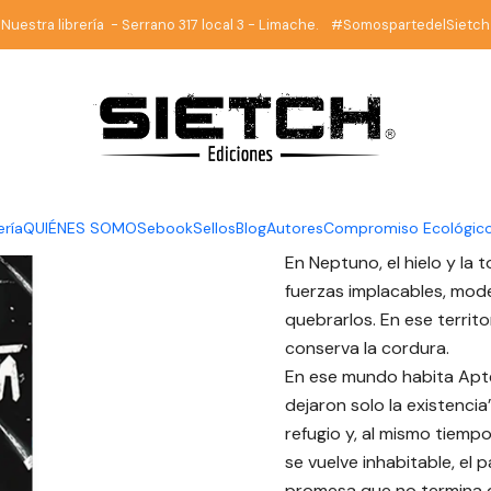
io
Librería
Ciencia Ficción
Una tormenta de diamantes - Imagini
Nuestra librería - Serrano 317 local 3 - Limache. #SomospartedelSietch
|
Una torme
Imaginista
DESCRIPCIÓN
ería
QUIÉNES SOMOS
ebook
Sellos
Blog
Autores
Compromiso Ecológic
En Neptuno, el hielo y la
fuerzas implacables, mod
quebrarlos. En ese territ
conserva la cordura.
En ese mundo habita Apten
dejaron solo la existencia
refugio y, al mismo tiemp
se vuelve inhabitable, el
promesa que no termina d