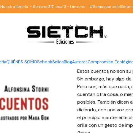
cio
Librería
Fantasía
Tres cuentos - Alfonsina Storni - Oso de a
Nuestra librería - Serrano 317 local 3 - Limache. #SomospartedelSietch
|
Tres cuent
Oso de ag
DESCRIPCIÓN
ería
QUIÉNES SOMOS
ebook
Sellos
Blog
Autores
Compromiso Ecológic
Estos cuentos no son su p
Sin embargo, hay algo de e
Pero son, más que nada, 
cuentan otra cosa, o mie
posibles. También dicen a
diciendo, con una voz p
el principio mantenerte al
orilla con un gesto de imp
Bravo