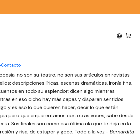
gua
os - Alfonsina Storni -
ua
o
Contacto
oesía, no son su teatro, no son sus artículos en revistas.
llos: descripciones líricas, escenas dramáticas, ironía fina.
cuentos en todo su esplendor: dicen algo mientras
ntras en eso dicho hay más capas y disparan sentidos
lgo y es eso lo que quieren hacer, decir lo que están
ropia pero que emparentamos con otras voces; sabe desde
erta. Sus finales son como esa última ola que te deja en la
resión y risa, de estupor y goce. Todo a la vez -
Bernardita