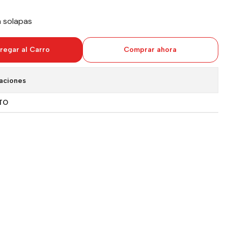
n solapas
regar al Carro
Comprar ahora
aciones
TO