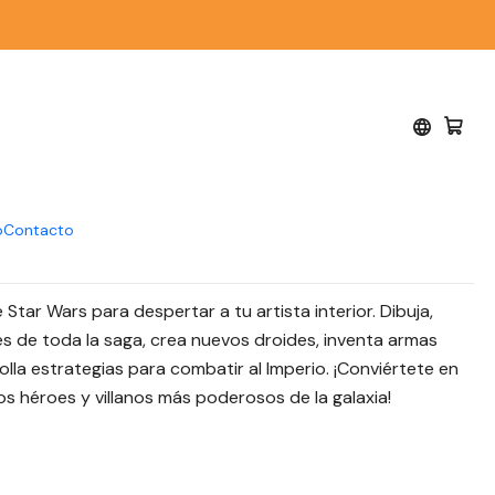
laneta junior
lorian. Cuaderno
#5 - Disney - Planeta
o
Contacto
e Star Wars para despertar a tu artista interior. Dibuja,
s de toda la saga, crea nuevos droides, inventa armas
la estrategias para combatir al Imperio. ¡Conviértete en
os héroes y villanos más poderosos de la galaxia!