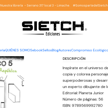
ía
Fantasía
The Mandalorian. Cuaderno Galactico #5 - Disney - P
Nuestra librería - Serrano 317 local 3 - Limache. #SomospartedelSietch
|
The Manda
Galactico 
junior
ería
QUIÉNES SOMOS
ebook
Sellos
Blog
Autores
Compromiso Ecológic
DESCRIPCIÓN
Inspírate en el universo d
copia y colorea personaje
superpoderosas y desarrol
un experto dibujante de l
Editorial: Planeta Junior
Número de páginas: 56
ISBN: 9789569992780