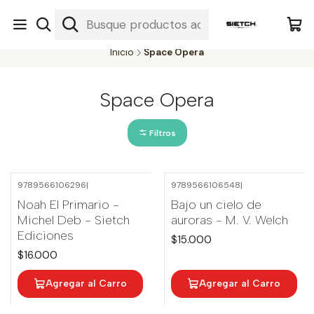
Nuestra librería - Serrano 317 local 3 - Limache.
#SomospartedelSietch
Inicio
Space Opera
Space Opera
Filtros
9789566106296
|
9789566106548
|
Noah El Primario -
Bajo un cielo de
Michel Deb - Sietch
auroras - M. V. Welch
Ediciones
$15.000
$16.000
Agregar al Carro
Agregar al Carro