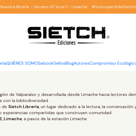
Inicio
Refund Policy
Nuestra librería - Serrano 317 local 3 - Limache. #SomospartedelSietch
Refund Policy
ería
QUIÉNES SOMOS
ebook
Sellos
Blog
Autores
Compromiso Ecológic
gión de Valparaíso y desarrollada desde Limache hacia lectores dentr
 con la bibliodiversidad.
és de
Sietch Librería
, un lugar dedicado a la lectura, la conversación 
ino experiencias compartidas que construyen comunidad.
 3, Limache
, a pasos de la estación Limache.