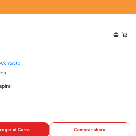
al
los Cardani - Ediciones
l
o
Contacto
los
spiral
regar al Carro
Comprar ahora