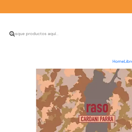
I
Home
Libr