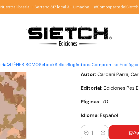
nicio
Librería
Poesía
Raso - Carlos Cardani - Ediciones Pez Espir
Nuestra librería - Serrano 317 local 3 - Limache. #SomospartedelSietch
|
Raso - Car
Pez Espira
DESCRIPCIÓN
ería
QUIÉNES SOMOS
ebook
Sellos
Blog
Autores
Compromiso Ecológic
Autor:
Cardani Parra, Car
Editorial:
Ediciones Pez E
Páginas:
70
Idioma:
Español
Ag
Cantidad