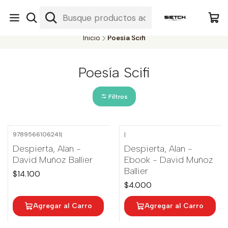
Nuestra librería - Serrano 317 local 3 - Limache.
#SomospartedelSietch
Inicio
Poesía Scifi
Poesía Scifi
Filtros
9789566106241
|
|
Despierta, Alan -
Despierta, Alan -
David Muñoz Ballier
Ebook - David Muñoz
Ballier
$14.100
$4.000
Agregar al Carro
Agregar al Carro