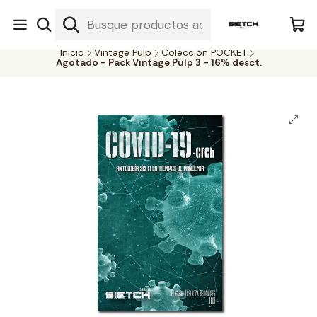
Nuestra librería - Serrano 317 local 3 - Limache.
#SomospartedelSietch
Inicio
Vintage Pulp
Colección POCKET
Agotado - Pack Vintage Pulp 3 - 16% desct.